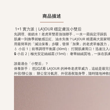
商品描述
1+1 實力派｜LA'JOUR 穩定膚況小雙后
先調理、後鎖水！老虎草雙星強強聯手，一水一霜搞定浮躁肌
肌膚一到換季就敏感泛紅、油水失衡？LA'JOUR 精選兩大當
用最簡單的「減法保養」步驟，發揮「加乘」的老虎草修護力
💧 小后 1｜前導調理平衡露 (30ml)： 打開肌膚胃口！
🔒 小后 2｜極光安定絲絨霜 (15ml)： 奢華絲絨質地，
誰最適合「小雙后」？
保養新手： 想試試看 LA'JOUR 的神奇老虎草威力，這組是最
外宿/辦公族： 辦公室冷氣房、外宿過夜隨身帶，隨時隨地神救